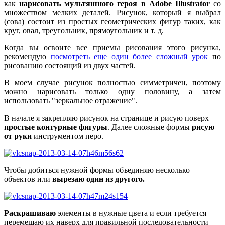
как
нарисовать мультяшного героя в Adobe Illustrator
со
множеством мелких деталей. Рисунок, который я выбрал
(сова) состоит из простых геометрических фигур таких, как
круг, овал, треугольник, прямоугольник и т. д.
Когда вы освоите все приемы рисования этого рисунка,
рекомендую
посмотреть еще один более сложный урок
по
рисованию состоящий из двух частей.
В моем случае рисунок полностью симметричен, поэтому
можно нарисовать только одну половину, а затем
использовать "зеркальное отражение".
В начале я закрепляю рисунок на странице и рисую поверх
простые контурные фигуры
. Далее сложные формы
рисую
от руки
инструментом перо.
Чтобы добиться нужной формы объединяю несколько
объектов или
вырезаю один из другого.
Раскрашиваю
элементы в нужные цвета и если требуется
перемещаю их наверх для правильной последовательности