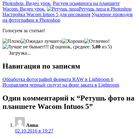
Photoshop. Видео урок.
Рисуем осьминога на планшете
Wacom. Видео урок.
Ретушь лица в Photoshop
Настройка Wacom Intuos 5 для рисования
Удаление проводов
на фотографии в Photoshop
Голосуем за статью!
(
2
оценок, среднее:
5,00
из 5)
Загрузка...
Навигация по записям
Обработка фотографий формата RAW в Lightroom 6
Исправляем черный силуэт на фоне заката в Lightroom
Один комментарий к “Ретушь фото на
планшете Wacom Intuos 5”
Анна
:
02.10.2016 в 19:27