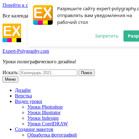
Перейти к содержимому
Разрешите сайту expert-polygraphy
отправлять вам уведомления на
Все календари 2022:
Посмотреть шаблоны!
рабочий стол
Запретить
Раз
Expert-Polygraphy.com
Уроки полиграфического дизайна!
Искать:
Меню
Дизайн
Верстка
Видео уроки
Уроки Photoshop
Уроки Illustrator
Уроки Indesign
Уроки CorelDRAW
Создание макетов
Обработка фотографий