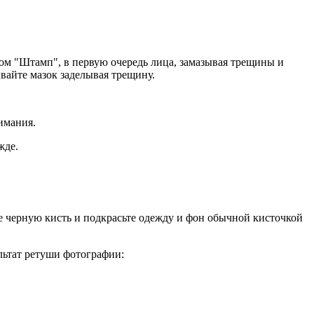
ом "Штамп", в первую очередь лица, замазывая трещины и
вайте мазок заделывая трещину.
имания.
жде.
е черную кисть и подкрасьте одежду и фон обычной кисточкой
льтат ретуши фотографии: