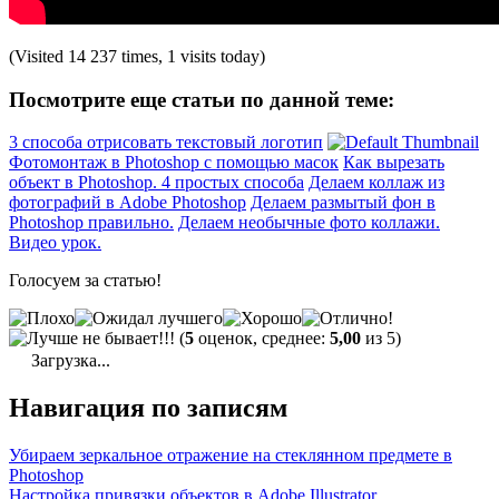
(Visited 14 237 times, 1 visits today)
Посмотрите еще статьи по данной теме:
3 способа отрисовать текстовый логотип
Фотомонтаж в Photoshop с помощью масок
Как вырезать
объект в Photoshop. 4 простых способа
Делаем коллаж из
фотографий в Adobe Photoshop
Делаем размытый фон в
Photoshop правильно.
Делаем необычные фото коллажи.
Видео урок.
Голосуем за статью!
(
5
оценок, среднее:
5,00
из 5)
Загрузка...
Навигация по записям
Убираем зеркальное отражение на стеклянном предмете в
Photoshop
Настройка привязки объектов в Adobe Illustrator