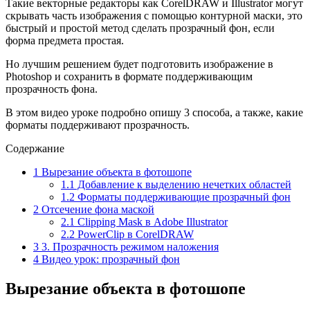
Такие векторные редакторы как CorelDRAW и Illustrator могут
скрывать часть изображения с помощью контурной маски, это
быстрый и простой метод сделать прозрачный фон, если
форма предмета простая.
Но лучшим решением будет подготовить изображение в
Photoshop и сохранить в формате поддерживающим
прозрачность фона.
В этом видео уроке подробно опишу 3 способа, а также, какие
форматы поддерживают прозрачность.
Содержание
1
Вырезание объекта в фотошопе
1.1
Добавление к выделению нечетких областей
1.2
Форматы поддерживающие прозрачный фон
2
Отсечение фона маской
2.1
Clipping Mask в Adobe Illustrator
2.2
PowerClip в CorelDRAW
3
3. Прозрачность режимом наложения
4
Видео урок: прозрачный фон
Вырезание объекта в фотошопе