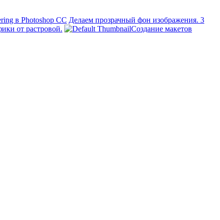
ering в Photoshop CC
Делаем прозрачный фон изображения. 3
ики от растровой.
Создание макетов