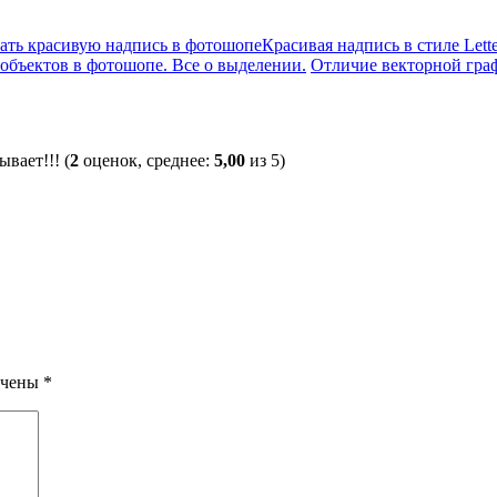
Красивая надпись в стиле Lett
объектов в фотошопе. Все о выделении.
Отличие векторной граф
(
2
оценок, среднее:
5,00
из 5)
ечены
*