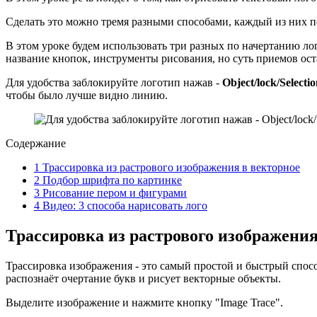
Сделать это можно тремя разными способами, каждый из них п
В этом уроке будем использовать три разных по начертанию л
название кнопок, инструменты рисования, но суть приемов ост
Для удобства заблокируйте логотип нажав -
Object/lock/Selectio
чтобы было лучше видно линию.
Содержание
1
Трассировка из растрового изображения в векторное
2
Подбор шрифта по картинке
3
Рисование пером и фигурами
4
Видео: 3 способа нарисовать лого
Трассировка из растрового изображения
Трассировка изображения - это самый простой и быстрый спос
распознаёт очертание букв и рисует векторные объекты.
Выделите изображение и нажмите кнопку "Image Trace".