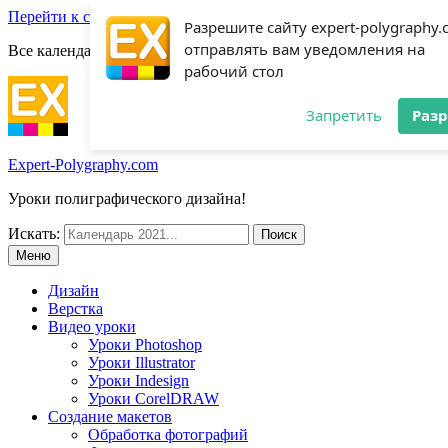
Перейти к содержимому
Разрешите сайту expert-polygraphy
отправлять вам уведомления на
Все календари 2022:
Посмотреть шаблоны!
рабочий стол
Запретить
Раз
Expert-Polygraphy.com
Уроки полиграфического дизайна!
Искать:
Меню
Дизайн
Верстка
Видео уроки
Уроки Photoshop
Уроки Illustrator
Уроки Indesign
Уроки CorelDRAW
Создание макетов
Обработка фотографий