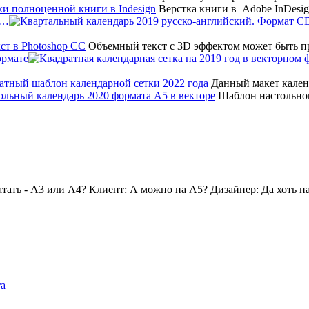
Верстка книги в Adobe InDesig
т…
Объемный текст с 3D эффектом может быть 
ормате
Данный макет календ
Шаблон настольног
атать - А3 или А4? Клиент: А можно на А5? Дизайнер: Да хоть н
та