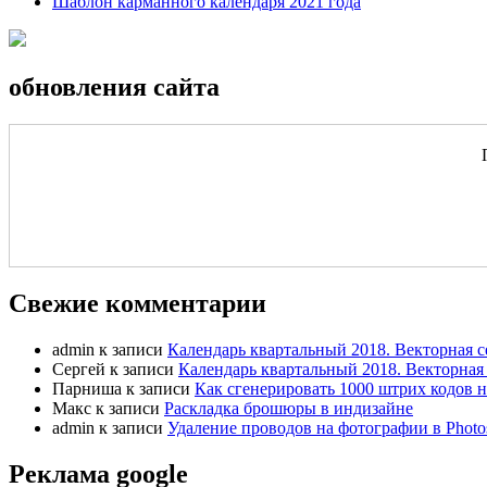
Шаблон карманного календаря 2021 года
обновления сайта
Свежие комментарии
admin
к записи
Календарь квартальный 2018. Векторная с
Сергей
к записи
Календарь квартальный 2018. Векторная 
Парниша
к записи
Как сгенерировать 1000 штрих кодов н
Макс
к записи
Раскладка брошюры в индизайне
admin
к записи
Удаление проводов на фотографии в Photo
Реклама google