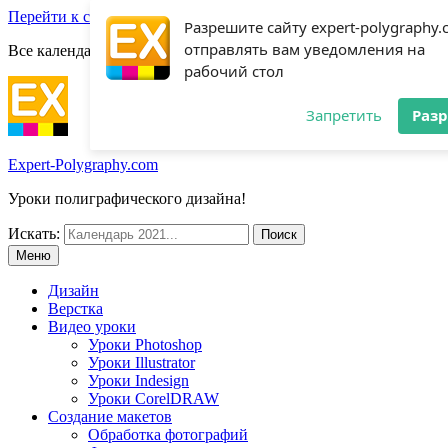
Перейти к содержимому
Разрешите сайту expert-polygraphy
отправлять вам уведомления на
Все календари 2022:
Посмотреть шаблоны!
рабочий стол
Запретить
Раз
Expert-Polygraphy.com
Уроки полиграфического дизайна!
Искать:
Меню
Дизайн
Верстка
Видео уроки
Уроки Photoshop
Уроки Illustrator
Уроки Indesign
Уроки CorelDRAW
Создание макетов
Обработка фотографий