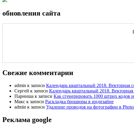
обновления сайта
Свежие комментарии
admin
к записи
Календарь квартальный 2018. Векторная с
Сергей
к записи
Календарь квартальный 2018. Векторная 
Парниша
к записи
Как сгенерировать 1000 штрих кодов н
Макс
к записи
Раскладка брошюры в индизайне
admin
к записи
Удаление проводов на фотографии в Photo
Реклама google