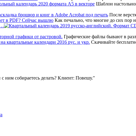
Шаблон настольног
После верстк
Как печально, что многие до сих пор
т…
Графические файлы бывают в различ
Скачивайте бесплатно
ы с ним собираетесь делать? Клиент: Повешу.
та