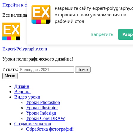
Перейти к содержимому
Разрешите сайту expert-polygraphy
отправлять вам уведомления на
Все календари 2022:
Посмотреть шаблоны!
рабочий стол
Запретить
Раз
Expert-Polygraphy.com
Уроки полиграфического дизайна!
Искать:
Меню
Дизайн
Верстка
Видео уроки
Уроки Photoshop
Уроки Illustrator
Уроки Indesign
Уроки CorelDRAW
Создание макетов
Обработка фотографий