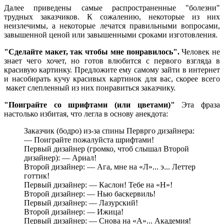
Далее приведены самые распространенные "болезни"
трудных заказчиков. К сожалению, некоторые из них
неизлечимы, а некоторые лечатся правильными вопросами,
завышенной ценой или завышенными сроками изготовления.
"Сделайте макет, так чтобы мне понравилось".
Человек не
знает чего хочет, но готов влюбится с первого взгляда в
красивую картинку. Предложите ему самому зайти в интернет
и насобирать кучу красивых картинок для вас, скорее всего
макет слепленный из них понравиться заказчику.
"Поиграйте со шрифтами (или цветами)"
Эта фраза
настолько избитая, что легла в основу анекдота:
Заказчик (бодро) из-за спины Перврго дизайнера:
— Поиграйте пожалуйста шрифтами!
Первый дизайнер (громко, чтоб слышал Второй
дизайнер): — Ариал!
Второй дизайнер: — Ага, мне на «Л»... э... Леттер
готтик!
Первый дизайнер: — Каслон! Тебе на «Н»!
Второй дизайнер: — Нью баскервиль!
Первый дизайнер: — Лазурский!
Второй дизайнер: — Ижица!
Первый дизайнер: — Снова на «А»... Академия!