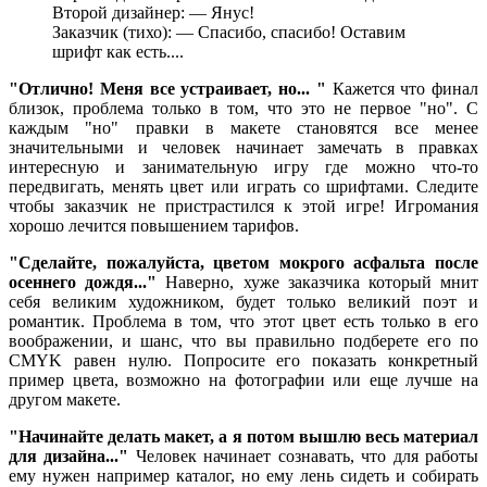
Второй дизайнер: — Янус!
Заказчик (тихо): — Спасибо, спасибо! Оставим
шрифт как есть....
"Отлично! Меня все устраивает, но... "
Кажется что финал
близок, проблема только в том, что это не первое "но". С
каждым "но" правки в макете становятся все менее
значительными и человек начинает замечать в правках
интересную и занимательную игру где можно что-то
передвигать, менять цвет или играть со шрифтами. Следите
чтобы заказчик не пристрастился к этой игре! Игромания
хорошо лечится повышением тарифов.
"Сделайте, пожалуйста, цветом мокрого асфальта после
осеннего дождя..."
Наверно, хуже заказчика который мнит
себя великим художником, будет только великий поэт и
романтик. Проблема в том, что этот цвет есть только в его
воображении, и шанс, что вы правильно подберете его по
CMYK равен нулю. Попросите его показать конкретный
пример цвета, возможно на фотографии или еще лучше на
другом макете.
"Начинайте делать макет, а я потом вышлю весь материал
для дизайна..."
Человек начинает сознавать, что для работы
ему нужен например каталог, но ему лень сидеть и собирать