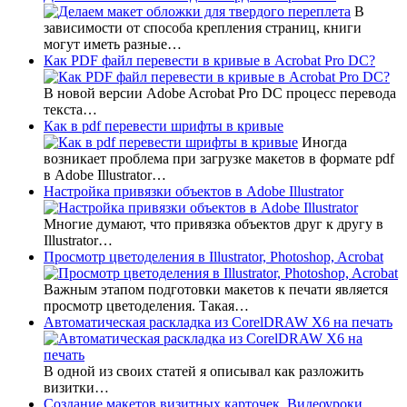
В
зависимости от способа крепления страниц, книги
могут иметь разные…
Как PDF файл перевести в кривые в Acrobat Pro DC?
В новой версии Adobe Acrobat Pro DC процесс перевода
текста…
Как в pdf перевести шрифты в кривые
Иногда
возникает проблема при загрузке макетов в формате pdf
в Adobe Illustrator…
Настройка привязки объектов в Adobe Illustrator
Многие думают, что привязка объектов друг к другу в
Illustrator…
Просмотр цветоделения в Illustrator, Photoshop, Acrobat
Важным этапом подготовки макетов к печати является
просмотр цветоделения. Такая…
Автоматическая раскладка из CorelDRAW X6 на печать
В одной из своих статей я описывал как разложить
визитки…
Создание макетов визитных карточек. Видеоуроки