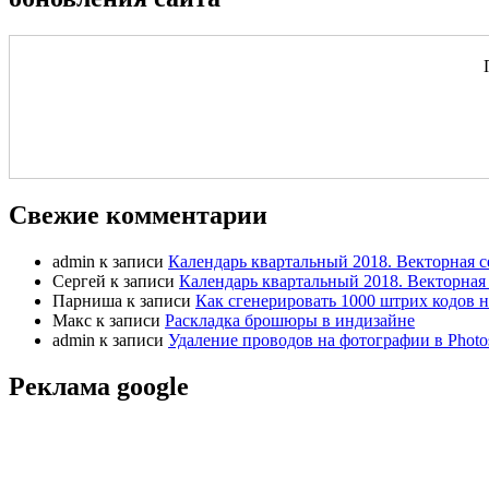
Свежие комментарии
admin
к записи
Календарь квартальный 2018. Векторная с
Сергей
к записи
Календарь квартальный 2018. Векторная 
Парниша
к записи
Как сгенерировать 1000 штрих кодов н
Макс
к записи
Раскладка брошюры в индизайне
admin
к записи
Удаление проводов на фотографии в Photo
Реклама google