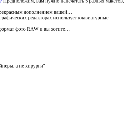
Предположим, вам нужно напечатать 5 разных макетов,
прекрасным дополнением вашей…
графических редакторах использует клавиатурные
 формат фото RAW и вы хотите…
айнеры, а не хирурги