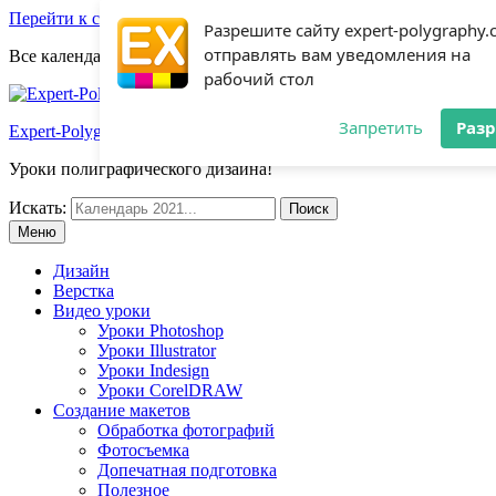
Перейти к содержимому
Разрешите сайту expert-polygraphy
отправлять вам уведомления на
Все календари 2022:
Посмотреть шаблоны!
рабочий стол
Запретить
Раз
Expert-Polygraphy.com
Уроки полиграфического дизайна!
Искать:
Меню
Дизайн
Верстка
Видео уроки
Уроки Photoshop
Уроки Illustrator
Уроки Indesign
Уроки CorelDRAW
Создание макетов
Обработка фотографий
Фотосъемка
Допечатная подготовка
Полезное