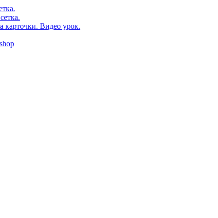
етка.
сетка.
а карточки. Видео урок.
shop