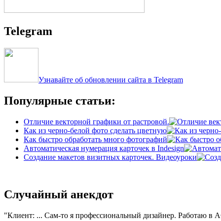
Telegram
Узнавайте об обновлении сайта в Telegram
Популярные статьи:
Отличие векторной графики от растровой.
Как из черно-белой фото сделать цветную
Как быстро обработать много фотографий
Автоматическая нумерация карточек в Indesign
Создание макетов визитных карточек. Видеоуроки
Случайный анекдот
Клиент: ... Сам-то я профессиональный дизайнер. Работаю в AC