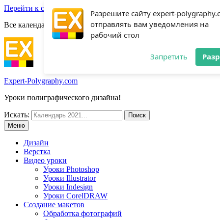
Перейти к содержимому
Разрешите сайту expert-polygraphy
отправлять вам уведомления на
Все календари 2022:
Посмотреть шаблоны!
рабочий стол
Запретить
Раз
Expert-Polygraphy.com
Уроки полиграфического дизайна!
Искать:
Меню
Дизайн
Верстка
Видео уроки
Уроки Photoshop
Уроки Illustrator
Уроки Indesign
Уроки CorelDRAW
Создание макетов
Обработка фотографий