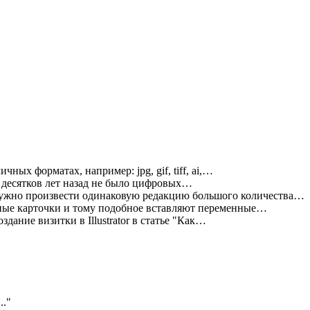
ных форматах, например: jpg, gif, tiff, ai,…
 десятков лет назад не было цифровых…
нужно произвести одинаковую редакцию большого количества…
ные карточки и тому подобное вставляют переменные…
дание визитки в Illustrator в статье "Как…
..