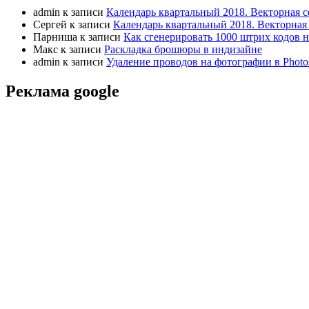
admin
к записи
Календарь квартальный 2018. Векторная с
Сергей
к записи
Календарь квартальный 2018. Векторная 
Парниша
к записи
Как сгенерировать 1000 штрих кодов н
Макс
к записи
Раскладка брошюры в индизайне
admin
к записи
Удаление проводов на фотографии в Photo
Реклама google