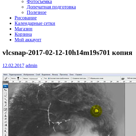
Фотосъемка
Допечатная подготовка
Полезное
Рисование
Календарные сетки
Магазин
Корзина
Мой аккаунт
vlcsnap-2017-02-12-10h14m19s701 копия
12.02.2017
admin