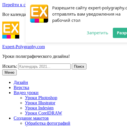
Перейти к содержимому
Разрешите сайту expert-polygraphy
отправлять вам уведомления на
Все календари 2022:
Посмотреть шаблоны!
рабочий стол
Запретить
Раз
Expert-Polygraphy.com
Уроки полиграфического дизайна!
Искать:
Меню
Дизайн
Верстка
Видео уроки
Уроки Photoshop
Уроки Illustrator
Уроки Indesign
Уроки CorelDRAW
Создание макетов
Обработка фотографий