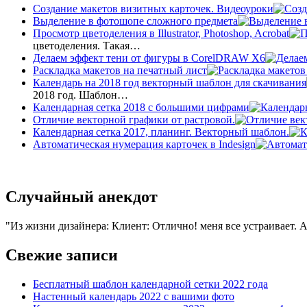
Создание макетов визитных карточек. Видеоуроки
Выделение в фотошопе сложного предмета
Просмотр цветоделения в Illustrator, Photoshop, Acrobat
цветоделения. Такая…
Делаем эффект тени от фигуры в CorelDRAW X6
Раскладка макетов на печатный лист
Календарь на 2018 год векторный шаблон для скачивания
2018 год. Шаблон…
Календарная сетка 2018 с большими цифрами
Отличие векторной графики от растровой.
Календарная сетка 2017, планинг. Векторный шаблон.
Автоматическая нумерация карточек в Indesign
Случайный анекдот
Из жизни дизайнера: Клиент: Отлично! меня все устраивает. 
Свежие записи
Бесплатный шаблон календарной сетки 2022 года
Настенный календарь 2022 с вашими фото