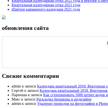
Квартальная календарная сетка 2022 года в векторе 4 цве
Квартальная календарная сетка 2021 года
Шаблон карманного календаря 2021 года
обновления сайта
Свежие комментарии
admin
к записи
Календарь квартальный 2018. Векторная с
Сергей
к записи
Календарь квартальный 2018. Векторная 
Парниша
к записи
Как сгенерировать 1000 штрих кодов н
Макс
к записи
Раскладка брошюры в индизайне
admin
к записи
Удаление проводов на фотографии в Photo