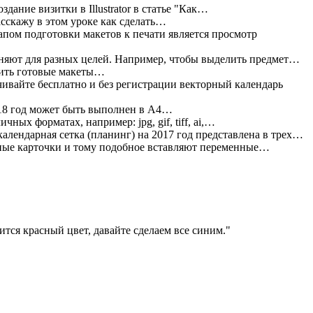
дание визитки в Illustrator в статье "Как…
асскажу в этом уроке как сделать…
пом подготовки макетов к печати является просмотр
яют для разных целей. Например, чтобы выделить предмет…
жить готовые макеты…
ивайте бесплатно и без регистрации векторный календарь
18 год может быть выполнен в А4…
ных форматах, например: jpg, gif, tiff, ai,…
алендарная сетка (планинг) на 2017 год представлена в трех…
ные карточки и тому подобное вставляют переменные…
тся красный цвет, давайте сделаем все синим.