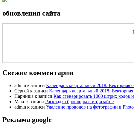
обновления сайта
Свежие комментарии
admin
к записи
Календарь квартальный 2018. Векторная с
Сергей
к записи
Календарь квартальный 2018. Векторная 
Парниша
к записи
Как сгенерировать 1000 штрих кодов н
Макс
к записи
Раскладка брошюры в индизайне
admin
к записи
Удаление проводов на фотографии в Photo
Реклама google