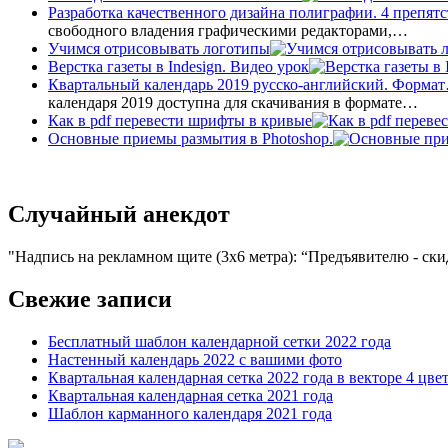
Разработка качественного дизайна полиграфии. 4 препятс
свободного владения графическими редакторами,…
Учимся отрисовывать логотипы
Верстка газеты в Indesign. Видео урок
Квартальный календарь 2019 русско-английский. Форма
календаря 2019 доступна для скачивания в формате…
Как в pdf перевести шрифты в кривые
Основные приемы размытия в Photoshop.
Случайный анекдот
Надпись на рекламном щите (3х6 метра): “Предъявителю - ск
Свежие записи
Бесплатный шаблон календарной сетки 2022 года
Настенный календарь 2022 с вашими фото
Квартальная календарная сетка 2022 года в векторе 4 цве
Квартальная календарная сетка 2021 года
Шаблон карманного календаря 2021 года