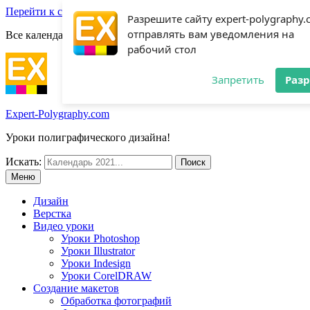
Перейти к содержимому
Разрешите сайту expert-polygraphy
отправлять вам уведомления на
Все календари 2022:
Посмотреть шаблоны!
рабочий стол
Запретить
Раз
Expert-Polygraphy.com
Уроки полиграфического дизайна!
Искать:
Меню
Дизайн
Верстка
Видео уроки
Уроки Photoshop
Уроки Illustrator
Уроки Indesign
Уроки CorelDRAW
Создание макетов
Обработка фотографий