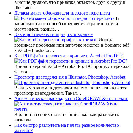
Многие думают, что привязка объектов друг к другу в
Illustrator…
Делаем макет обложки для твердого переплета
В
зависимости от способа крепления страниц, книги
могут иметь разные…
Как в pdf перевести шрифты в кривые
Иногда
возникает проблема при загрузке макетов в формате pdf
в Adobe Illustrator…
Как PDF файл перевести в кривые в Acrobat Pro DC?
В новой версии Adobe Acrobat Pro DC процесс перевода
текста…
Просмотр цветоделения в Illustrator, Photoshop, Acrobat
Важным этапом подготовки макетов к печати является
просмотр цветоделения. Такая…
Автоматическая раскладка из CorelDRAW X6 на печать
В одной из своих статей я описывал как разложить
визитки…
Как быстро разложить на печать разное количество
макетов?