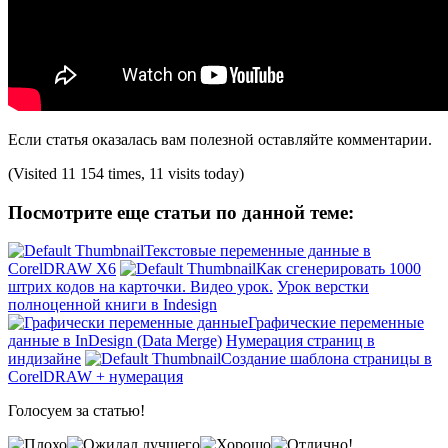
Если статья оказалась вам полезной оставляйте комментарии.
(Visited 11 154 times, 11 visits today)
Посмотрите еще статьи по данной теме:
Текстовые переменные данные в
CorelDRAW X6
Как сгенерировать 1000
штрих кодов на карточки. Видео урок.
Урок верстки
полноценной книги в Indesign
Графические переменные
данные в InDesign (Data Merge)
Нумерация страниц в
индизайне
Создание шаблона страницы в
CorelDRAW + нумерация
Голосуем за статью!