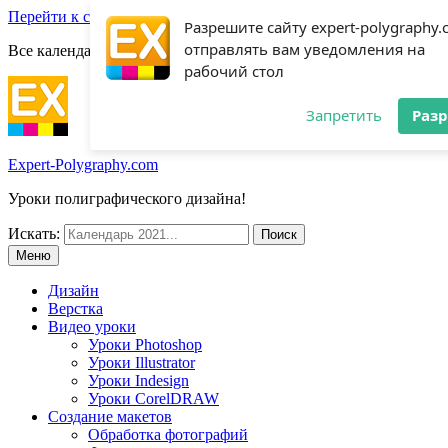
Перейти к содержимому
Разрешите сайту expert-polygraphy
отправлять вам уведомления на
Все календари 2022:
Посмотреть шаблоны!
рабочий стол
Запретить
Раз
Expert-Polygraphy.com
Уроки полиграфического дизайна!
Искать:
Меню
Дизайн
Верстка
Видео уроки
Уроки Photoshop
Уроки Illustrator
Уроки Indesign
Уроки CorelDRAW
Создание макетов
Обработка фотографий