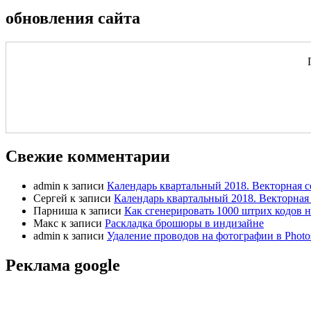
обновления сайта
Свежие комментарии
admin
к записи
Календарь квартальный 2018. Векторная с
Сергей
к записи
Календарь квартальный 2018. Векторная 
Парниша
к записи
Как сгенерировать 1000 штрих кодов н
Макс
к записи
Раскладка брошюры в индизайне
admin
к записи
Удаление проводов на фотографии в Photo
Реклама google