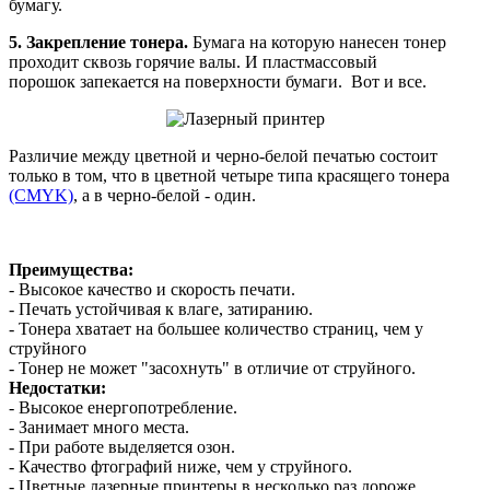
бумагу.
5. Закрепление тонера.
Бумага на которую нанесен тонер
проходит сквозь горячие валы. И пластмассовый
порошок запекается на поверхности бумаги. Вот и все.
Различие между цветной и черно-белой печатью состоит
только в том, что в цветной четыре типа красящего тонера
(CMYK)
, а в черно-белой - один.
Преимущества:
- Высокое качество и скорость печати.
- Печать устойчивая к влаге, затиранию.
- Тонера хватает на большее количество страниц, чем у
струйного
- Тонер не может "засохнуть" в отличие от струйного.
Недостатки:
- Высокое енергопотребление.
- Занимает много места.
- При работе выделяется озон.
- Качество фтографий ниже, чем у струйного.
- Цветные лазерные принтеры в несколько раз дороже