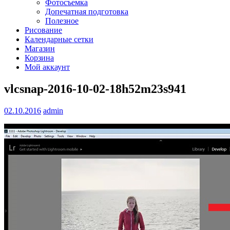
Фотосъемка
Допечатная подготовка
Полезное
Рисование
Календарные сетки
Магазин
Корзина
Мой аккаунт
vlcsnap-2016-10-02-18h52m23s941
02.10.2016
admin