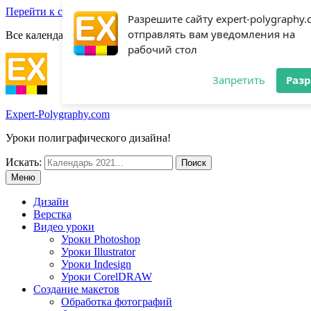
Перейти к содержимому
Разрешите сайту expert-polygraphy
отправлять вам уведомления на
Все календари 2022:
Посмотреть шаблоны!
рабочий стол
Запретить
Раз
Expert-Polygraphy.com
Уроки полиграфического дизайна!
Искать:
Меню
Дизайн
Верстка
Видео уроки
Уроки Photoshop
Уроки Illustrator
Уроки Indesign
Уроки CorelDRAW
Создание макетов
Обработка фотографий