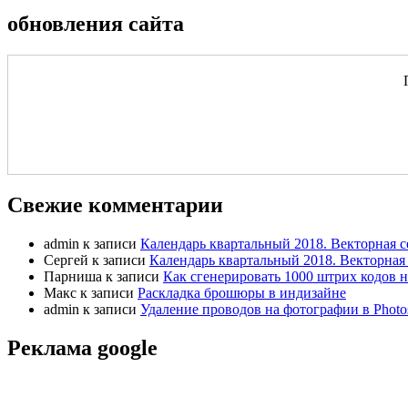
обновления сайта
Свежие комментарии
admin
к записи
Календарь квартальный 2018. Векторная с
Сергей
к записи
Календарь квартальный 2018. Векторная 
Парниша
к записи
Как сгенерировать 1000 штрих кодов н
Макс
к записи
Раскладка брошюры в индизайне
admin
к записи
Удаление проводов на фотографии в Photo
Реклама google