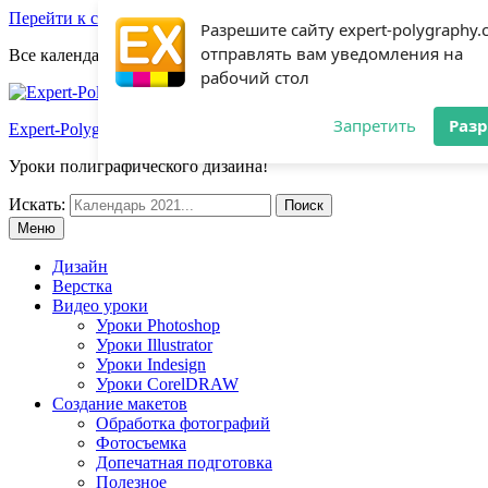
Перейти к содержимому
Разрешите сайту expert-polygraphy
отправлять вам уведомления на
Все календари 2022:
Посмотреть шаблоны!
рабочий стол
Запретить
Раз
Expert-Polygraphy.com
Уроки полиграфического дизайна!
Искать:
Меню
Дизайн
Верстка
Видео уроки
Уроки Photoshop
Уроки Illustrator
Уроки Indesign
Уроки CorelDRAW
Создание макетов
Обработка фотографий
Фотосъемка
Допечатная подготовка
Полезное