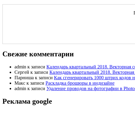
Свежие комментарии
admin
к записи
Календарь квартальный 2018. Векторная с
Сергей
к записи
Календарь квартальный 2018. Векторная 
Парниша
к записи
Как сгенерировать 1000 штрих кодов н
Макс
к записи
Раскладка брошюры в индизайне
admin
к записи
Удаление проводов на фотографии в Photo
Реклама google