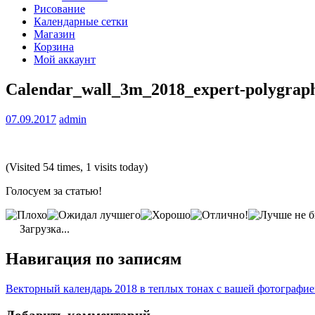
Рисование
Календарные сетки
Магазин
Корзина
Мой аккаунт
Calendar_wall_3m_2018_expert-polygrap
07.09.2017
admin
(Visited 54 times, 1 visits today)
Голосуем за статью!
Загрузка...
Навигация по записям
Векторный календарь 2018 в теплых тонах с вашей фотографи