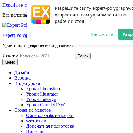
Перейти к содержимому
Разрешите сайту expert-polygraphy
отправлять вам уведомления на
Все календари 2022:
Посмотреть шаблоны!
рабочий стол
Запретить
Раз
Expert-Polygraphy.com
Уроки полиграфического дизайна!
Искать:
Меню
Дизайн
Верстка
Видео уроки
Уроки Photoshop
Уроки Illustrator
Уроки Indesign
Уроки CorelDRAW
Создание макетов
Обработка фотографий
Фотосъемка
Допечатная подготовка
Полезное