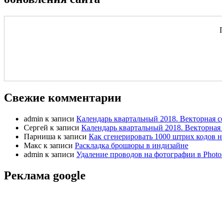
Свежие комментарии
admin
к записи
Календарь квартальный 2018. Векторная с
Сергей
к записи
Календарь квартальный 2018. Векторная 
Парниша
к записи
Как сгенерировать 1000 штрих кодов н
Макс
к записи
Раскладка брошюры в индизайне
admin
к записи
Удаление проводов на фотографии в Photo
Реклама google