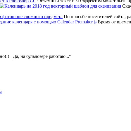
Объемный текст с 3D эффектом может быть 
Скач
По просьбе посетителей сайта, р
Время от времен
!!! - Да, на бульдозере работаю...
та