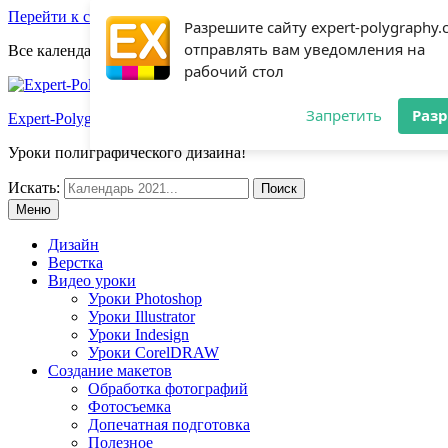
Перейти к содержимому
Разрешите сайту expert-polygraphy
отправлять вам уведомления на
Все календари 2022:
Посмотреть шаблоны!
рабочий стол
Запретить
Раз
Expert-Polygraphy.com
Уроки полиграфического дизайна!
Искать:
Меню
Дизайн
Верстка
Видео уроки
Уроки Photoshop
Уроки Illustrator
Уроки Indesign
Уроки CorelDRAW
Создание макетов
Обработка фотографий
Фотосъемка
Допечатная подготовка
Полезное