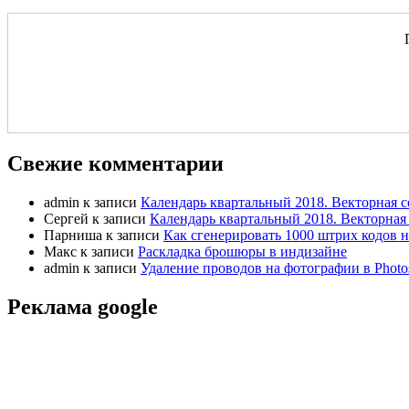
Свежие комментарии
admin
к записи
Календарь квартальный 2018. Векторная с
Сергей
к записи
Календарь квартальный 2018. Векторная 
Парниша
к записи
Как сгенерировать 1000 штрих кодов н
Макс
к записи
Раскладка брошюры в индизайне
admin
к записи
Удаление проводов на фотографии в Photo
Реклама google