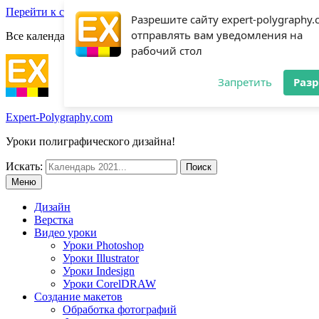
Перейти к содержимому
Разрешите сайту expert-polygraphy
отправлять вам уведомления на
Все календари 2022:
Посмотреть шаблоны!
рабочий стол
Запретить
Раз
Expert-Polygraphy.com
Уроки полиграфического дизайна!
Искать:
Меню
Дизайн
Верстка
Видео уроки
Уроки Photoshop
Уроки Illustrator
Уроки Indesign
Уроки CorelDRAW
Создание макетов
Обработка фотографий