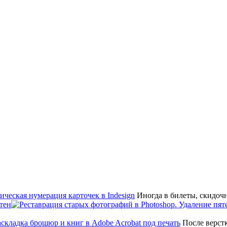
Иногда в билеты, скидоч
тен
После верстк