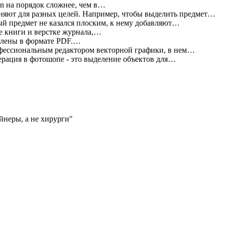
n на порядок сложнее, чем в…
яют для разных целей. Например, чтобы выделить предмет…
 предмет не казался плоским, к нему добавляют…
е книги и верстке журнала,…
влены в формате PDF.…
офессиональным редактором векторной графики, в нем…
ерация в фотошопе - это выделение объектов для…
айнеры, а не хирурги