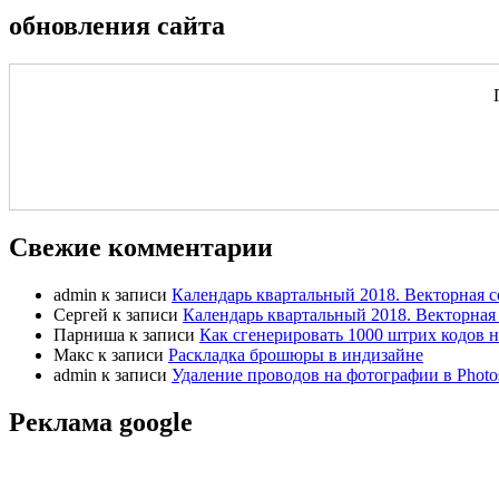
обновления сайта
Свежие комментарии
admin
к записи
Календарь квартальный 2018. Векторная с
Сергей
к записи
Календарь квартальный 2018. Векторная 
Парниша
к записи
Как сгенерировать 1000 штрих кодов н
Макс
к записи
Раскладка брошюры в индизайне
admin
к записи
Удаление проводов на фотографии в Photo
Реклама google