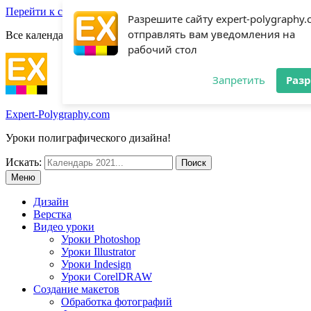
Перейти к содержимому
Разрешите сайту expert-polygraphy
отправлять вам уведомления на
Все календари 2022:
Посмотреть шаблоны!
рабочий стол
Запретить
Раз
Expert-Polygraphy.com
Уроки полиграфического дизайна!
Искать:
Меню
Дизайн
Верстка
Видео уроки
Уроки Photoshop
Уроки Illustrator
Уроки Indesign
Уроки CorelDRAW
Создание макетов
Обработка фотографий