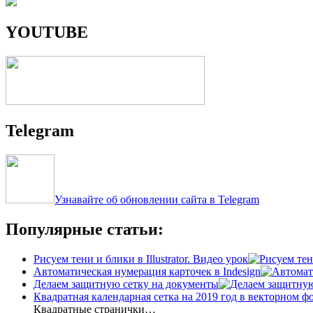
YOUTUBE
Telegram
Узнавайте об обновлении сайта в Telegram
Популярные статьи:
Рисуем тени и блики в Illustrator. Видео урок
Автоматическая нумерация карточек в Indesign
Делаем защитную сетку на документы
Квадратная календарная сетка на 2019 год в векторном ф
Квадратные странички…