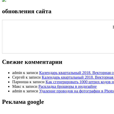
обновления сайта
Свежие комментарии
admin
к записи
Календарь квартальный 2018. Векторная с
Сергей
к записи
Календарь квартальный 2018. Векторная 
Парниша
к записи
Как сгенерировать 1000 штрих кодов н
Макс
к записи
Раскладка брошюры в индизайне
admin
к записи
Удаление проводов на фотографии в Photo
Реклама google