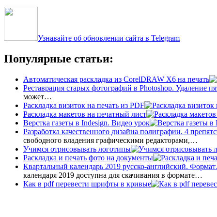
Узнавайте об обновлении сайта в Telegram
Популярные статьи:
Автоматическая раскладка из CorelDRAW X6 на печать
Реставрация старых фотографий в Photoshop. Удаление пя
может…
Раскладка визиток на печать из PDF
Раскладка макетов на печатный лист
Верстка газеты в Indesign. Видео урок
Разработка качественного дизайна полиграфии. 4 препятс
свободного владения графическими редакторами,…
Учимся отрисовывать логотипы
Раскладка и печать фото на документы
Квартальный календарь 2019 русско-английский. Форма
календаря 2019 доступна для скачивания в формате…
Как в pdf перевести шрифты в кривые