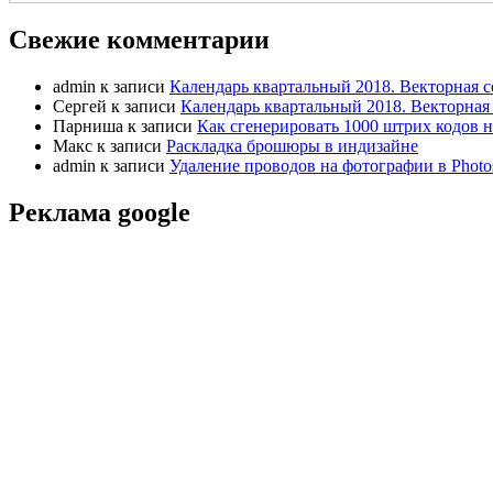
Свежие комментарии
admin
к записи
Календарь квартальный 2018. Векторная с
Сергей
к записи
Календарь квартальный 2018. Векторная 
Парниша
к записи
Как сгенерировать 1000 штрих кодов н
Макс
к записи
Раскладка брошюры в индизайне
admin
к записи
Удаление проводов на фотографии в Photo
Реклама google