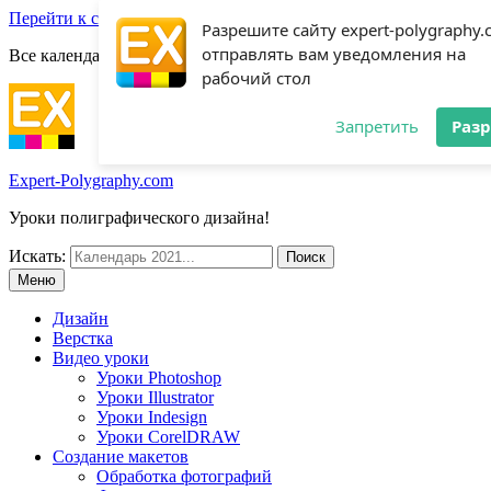
Перейти к содержимому
Разрешите сайту expert-polygraphy
отправлять вам уведомления на
Все календари 2022:
Посмотреть шаблоны!
рабочий стол
Запретить
Раз
Expert-Polygraphy.com
Уроки полиграфического дизайна!
Искать:
Меню
Дизайн
Верстка
Видео уроки
Уроки Photoshop
Уроки Illustrator
Уроки Indesign
Уроки CorelDRAW
Создание макетов
Обработка фотографий