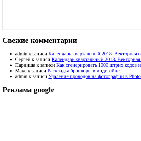
Свежие комментарии
admin
к записи
Календарь квартальный 2018. Векторная с
Сергей
к записи
Календарь квартальный 2018. Векторная 
Парниша
к записи
Как сгенерировать 1000 штрих кодов н
Макс
к записи
Раскладка брошюры в индизайне
admin
к записи
Удаление проводов на фотографии в Photo
Реклама google