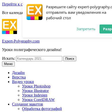
Перейти к содержимому
Разрешите сайту expert-polygraphy
отправлять вам уведомления на
Все календари 2022:
Посмотреть шаблоны!
рабочий стол
Запретить
Раз
Expert-Polygraphy.com
Уроки полиграфического дизайна!
Искать:
Меню
Дизайн
Верстка
Видео уроки
Уроки Photoshop
Уроки Illustrator
Уроки Indesign
Уроки CorelDRAW
Создание макетов
Обработка фотографий