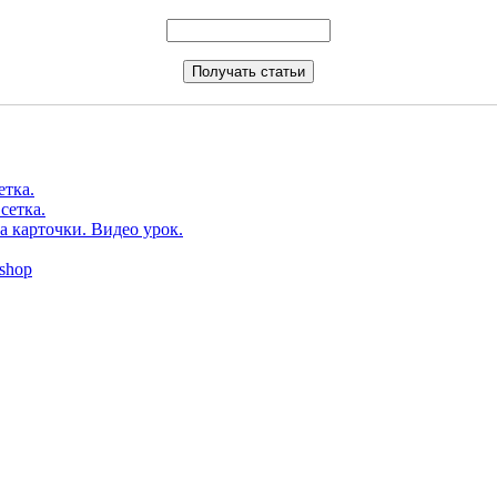
етка.
сетка.
а карточки. Видео урок.
shop