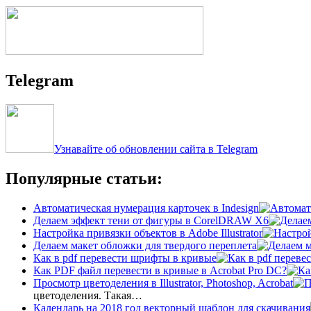
Telegram
Узнавайте об обновлении сайта в Telegram
Популярные статьи:
Автоматическая нумерация карточек в Indesign
Делаем эффект тени от фигуры в CorelDRAW X6
Настройка привязки объектов в Adobe Illustrator
Делаем макет обложки для твердого переплета
Как в pdf перевести шрифты в кривые
Как PDF файл перевести в кривые в Acrobat Pro DC?
Просмотр цветоделения в Illustrator, Photoshop, Acrobat
цветоделения. Такая…
Календарь на 2018 год векторный шаблон для скачивания