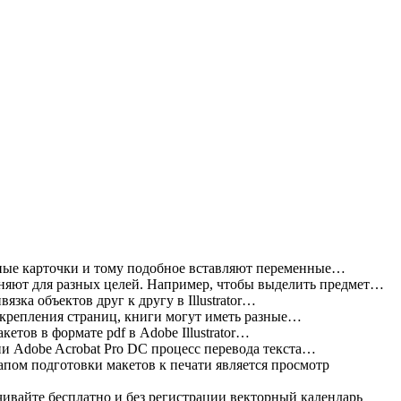
ные карточки и тому подобное вставляют переменные…
яют для разных целей. Например, чтобы выделить предмет…
зка объектов друг к другу в Illustrator…
 крепления страниц, книги могут иметь разные…
етов в формате pdf в Adobe Illustrator…
и Adobe Acrobat Pro DC процесс перевода текста…
пом подготовки макетов к печати является просмотр
ивайте бесплатно и без регистрации векторный календарь