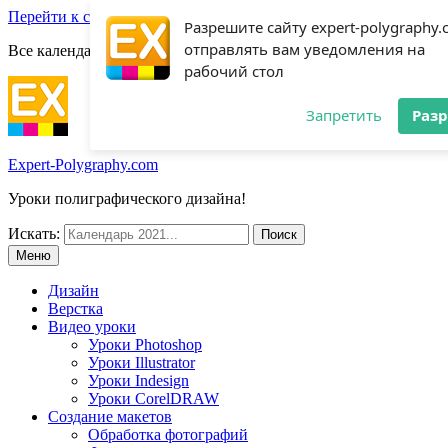
Перейти к содержимому
Разрешите сайту expert-polygraphy
отправлять вам уведомления на
Все календари 2022:
Посмотреть шаблоны!
рабочий стол
Запретить
Раз
Expert-Polygraphy.com
Уроки полиграфического дизайна!
Искать:
Меню
Дизайн
Верстка
Видео уроки
Уроки Photoshop
Уроки Illustrator
Уроки Indesign
Уроки CorelDRAW
Создание макетов
Обработка фотографий