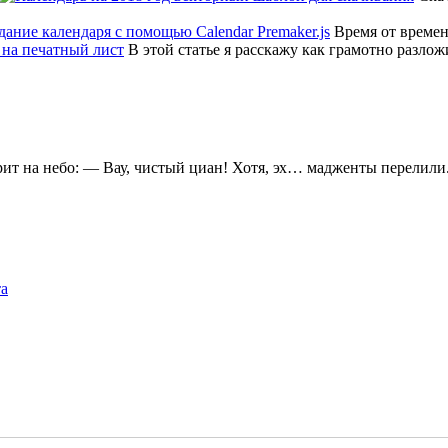
Время от времен
В этой статье я расскажу как грамотно разло
ит на небо: — Вау, чистый циан! Хотя, эх… мадженты перелили
та