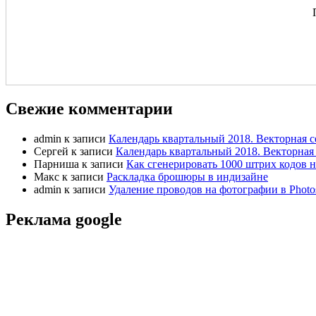
Свежие комментарии
admin
к записи
Календарь квартальный 2018. Векторная с
Сергей
к записи
Календарь квартальный 2018. Векторная 
Парниша
к записи
Как сгенерировать 1000 штрих кодов н
Макс
к записи
Раскладка брошюры в индизайне
admin
к записи
Удаление проводов на фотографии в Photo
Реклама google