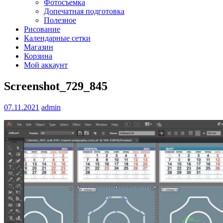
Фотосъемка
Допечатная подготовка
Полезное
Рисование
Календарные сетки
Магазин
Корзина
Мой аккаунт
Screenshot_729_845
07.11.2021
admin