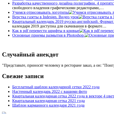
Разработка качественного дизайна полиграфии. 4 препятс
свободного владения графическими редакторами,…
Учимся отрисовывать логотипы
Верстка газеты в Indesign. Видео урок
Квартальный календарь 2019 русско-английский. Форма
календаря 2019 доступна для скачивания в формате…
Как в pdf перевести шрифты в кривые
Основные приемы размытия в Photoshop.
Случайный анекдот
Представьте, приносят человеку в ресторане заказ, а он: "Пои
Свежие записи
Бесплатный шаблон календарной сетки 2022 года
Настенный календарь 2022 с вашими фото
Квартальная календарная сетка 2022 года в векторе 4 цве
Квартальная календарная сетка 2021 года
Шаблон карманного календаря 2021 года