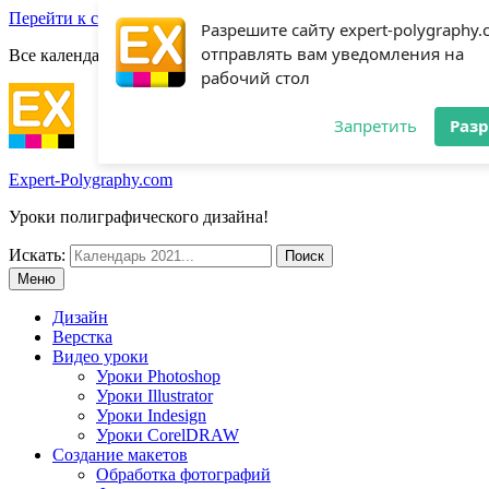
Перейти к содержимому
Разрешите сайту expert-polygraphy
отправлять вам уведомления на
Все календари 2022:
Посмотреть шаблоны!
рабочий стол
Запретить
Раз
Expert-Polygraphy.com
Уроки полиграфического дизайна!
Искать:
Меню
Дизайн
Верстка
Видео уроки
Уроки Photoshop
Уроки Illustrator
Уроки Indesign
Уроки CorelDRAW
Создание макетов
Обработка фотографий