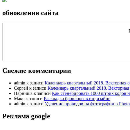
обновления сайта
Свежие комментарии
admin
к записи
Календарь квартальный 2018. Векторная с
Сергей
к записи
Календарь квартальный 2018. Векторная 
Парниша
к записи
Как сгенерировать 1000 штрих кодов н
Макс
к записи
Раскладка брошюры в индизайне
admin
к записи
Удаление проводов на фотографии в Photo
Реклама google