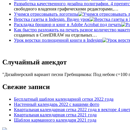
Разработка качественного дизайна полиграфии. 4 препятс
свободного владения графическими редакторами,…
Учимся отрисовывать логотипы
Верстка газеты в Indesign. Видео урок
Раскладка брошюр и книг в Adobe Acrobat под печать
Как быстро разложить на печать разное количество макет
созданных в CorelDRAW на отдельных…
Урок верстки полноценной книги в Indesign
Случайный анекдот
Дизайнерский вариант песни Гребнщикова: Под небом с=100 m=
Свежие записи
Бесплатный шаблон календарной сетки 2022 года
Настенный календарь 2022 с вашими фото
Квартальная календарная сетка 2022 года в векторе 4 цве
Квартальная календарная сетка 2021 года
Шаблон карманного календаря 2021 года