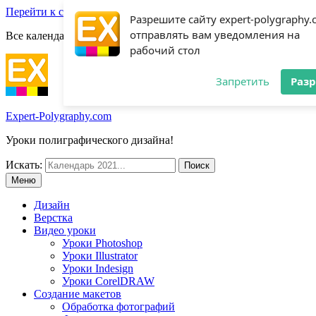
Перейти к содержимому
Разрешите сайту expert-polygraphy
отправлять вам уведомления на
Все календари 2022:
Посмотреть шаблоны!
рабочий стол
Запретить
Раз
Expert-Polygraphy.com
Уроки полиграфического дизайна!
Искать:
Меню
Дизайн
Верстка
Видео уроки
Уроки Photoshop
Уроки Illustrator
Уроки Indesign
Уроки CorelDRAW
Создание макетов
Обработка фотографий