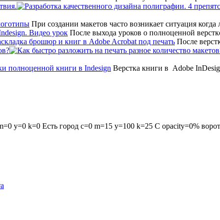
твия.
При создании макетов часто возникает ситуация когда
После выхода уроков о полноценной верстк
После верстк
ов?
Верстка книги в Adobe InDesig
0 y=0 k=0 Есть город c=0 m=15 y=100 k=25 С opacity=0% ворота
та