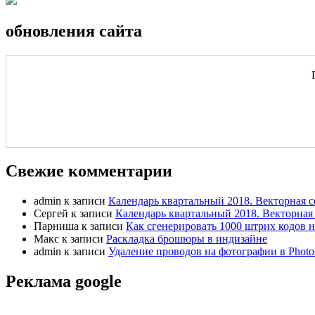
обновления сайта
Свежие комментарии
admin
к записи
Календарь квартальный 2018. Векторная с
Сергей
к записи
Календарь квартальный 2018. Векторная 
Парниша
к записи
Как сгенерировать 1000 штрих кодов н
Макс
к записи
Раскладка брошюры в индизайне
admin
к записи
Удаление проводов на фотографии в Photo
Реклама google