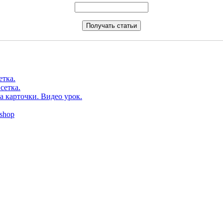
етка.
сетка.
а карточки. Видео урок.
shop