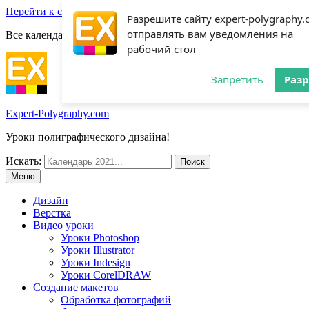
Перейти к содержимому
Разрешите сайту expert-polygraphy
отправлять вам уведомления на
Все календари 2022:
Посмотреть шаблоны!
рабочий стол
Запретить
Раз
Expert-Polygraphy.com
Уроки полиграфического дизайна!
Искать:
Меню
Дизайн
Верстка
Видео уроки
Уроки Photoshop
Уроки Illustrator
Уроки Indesign
Уроки CorelDRAW
Создание макетов
Обработка фотографий