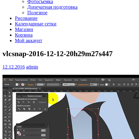
Фотосъемка
Допечатная подготовка
Полезное
Рисование
Календарные сетки
Магазин
Корзина
Мой аккаунт
vlcsnap-2016-12-12-20h29m27s447
12.12.2016
admin