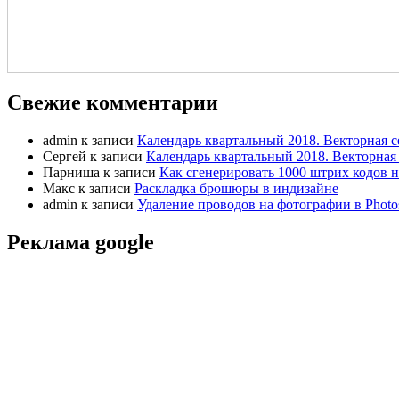
Свежие комментарии
admin
к записи
Календарь квартальный 2018. Векторная с
Сергей
к записи
Календарь квартальный 2018. Векторная 
Парниша
к записи
Как сгенерировать 1000 штрих кодов н
Макс
к записи
Раскладка брошюры в индизайне
admin
к записи
Удаление проводов на фотографии в Photo
Реклама google