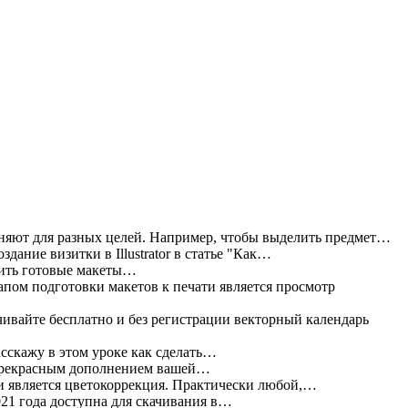
яют для разных целей. Например, чтобы выделить предмет…
дание визитки в Illustrator в статье "Как…
жить готовые макеты…
пом подготовки макетов к печати является просмотр
ивайте бесплатно и без регистрации векторный календарь
асскажу в этом уроке как сделать…
прекрасным дополнением вашей…
 является цветокоррекция. Практически любой,…
021 года доступна для скачивания в…