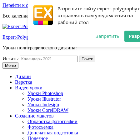
Перейти к содержимому
Разрешите сайту expert-polygraphy
отправлять вам уведомления на
Все календари 2022:
Посмотреть шаблоны!
рабочий стол
Запретить
Раз
Expert-Polygraphy.com
Уроки полиграфического дизайна!
Искать:
Меню
Дизайн
Верстка
Видео уроки
Уроки Photoshop
Уроки Illustrator
Уроки Indesign
Уроки CorelDRAW
Создание макетов
Обработка фотографий
Фотосъемка
Допечатная подготовка
Полезное