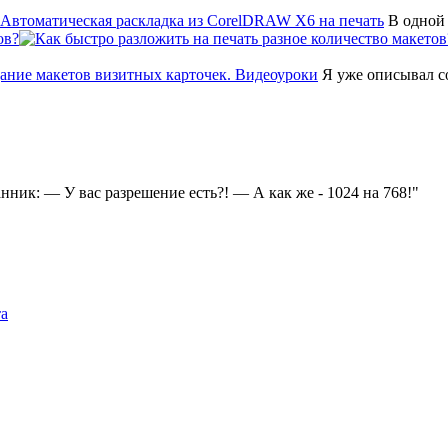
В одной 
ов?
Я уже описывал соз
нник: — У вас разрешение есть?! — А как же - 1024 на 768!
та