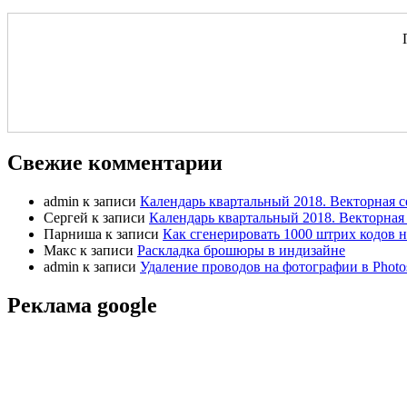
Свежие комментарии
admin
к записи
Календарь квартальный 2018. Векторная с
Сергей
к записи
Календарь квартальный 2018. Векторная 
Парниша
к записи
Как сгенерировать 1000 штрих кодов н
Макс
к записи
Раскладка брошюры в индизайне
admin
к записи
Удаление проводов на фотографии в Photo
Реклама google