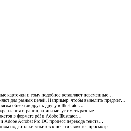
ные карточки и тому подобное вставляют переменные…
яют для разных целей. Например, чтобы выделить предмет…
зка объектов друг к другу в Illustrator…
 крепления страниц, книги могут иметь разные…
етов в формате pdf в Adobe Illustrator…
и Adobe Acrobat Pro DC процесс перевода текста…
пом подготовки макетов к печати является просмотр