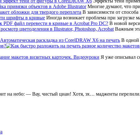
Эффекты тени примен
Многие думают, что привя
В зависимости от способа
Иногда возникает проблема при загрузке мак
В новой верси
Важным эта
В одной 
ов?
Я уже описывал соз
ит на небо: — Вау, чистый циан! Хотя, эх… мадженты перелили
та