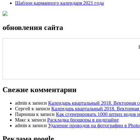
Шаблон карманного календаря 2021 года
обновления сайта
Свежие комментарии
admin
к записи
Календарь квартальный 2018. Векторная с
Сергей
к записи
Календарь квартальный 2018. Векторная 
Парниша
к записи
Как сгенерировать 1000 штрих кодов н
Макс
к записи
Раскладка брошюры в индизайне
admin
к записи
Удаление проводов на фотографии в Photo
Реклама google