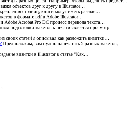
яют для разных целей. Например, чтобы выделить предмет…
зка объектов друг к другу в Illustrator…
 крепления страниц, книги могут иметь разные…
етов в формате pdf в Adobe Illustrator…
и Adobe Acrobat Pro DC процесс перевода текста…
пом подготовки макетов к печати является просмотр
из своих статей я описывал как разложить визитки…
Предположим, вам нужно напечатать 5 разных макетов,
дание визитки в Illustrator в статье "Как…
.