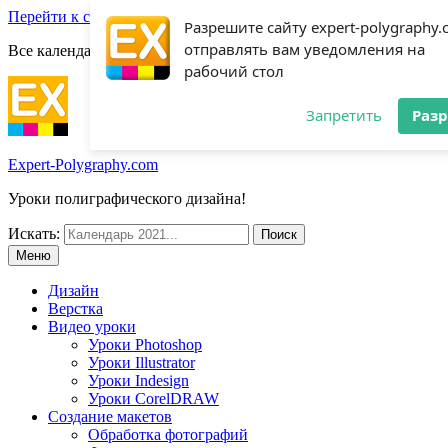
Перейти к содержимому
Разрешите сайту expert-polygraphy
отправлять вам уведомления на
Все календари 2022:
Посмотреть шаблоны!
рабочий стол
Запретить
Раз
Expert-Polygraphy.com
Уроки полиграфического дизайна!
Искать:
Меню
Дизайн
Верстка
Видео уроки
Уроки Photoshop
Уроки Illustrator
Уроки Indesign
Уроки CorelDRAW
Создание макетов
Обработка фотографий