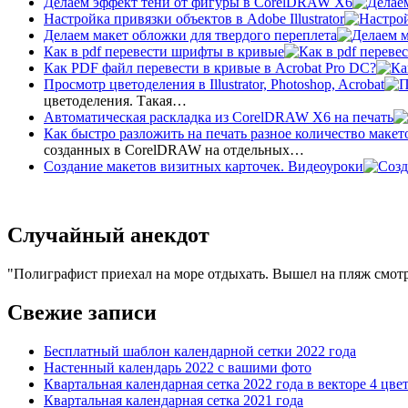
Делаем эффект тени от фигуры в CorelDRAW X6
Настройка привязки объектов в Adobe Illustrator
Делаем макет обложки для твердого переплета
Как в pdf перевести шрифты в кривые
Как PDF файл перевести в кривые в Acrobat Pro DC?
Просмотр цветоделения в Illustrator, Photoshop, Acrobat
цветоделения. Такая…
Автоматическая раскладка из CorelDRAW X6 на печать
Как быстро разложить на печать разное количество макет
созданных в CorelDRAW на отдельных…
Создание макетов визитных карточек. Видеоуроки
Случайный анекдот
Полиграфист приехал на море отдыхать. Вышел на пляж смотр
Свежие записи
Бесплатный шаблон календарной сетки 2022 года
Настенный календарь 2022 с вашими фото
Квартальная календарная сетка 2022 года в векторе 4 цве
Квартальная календарная сетка 2021 года