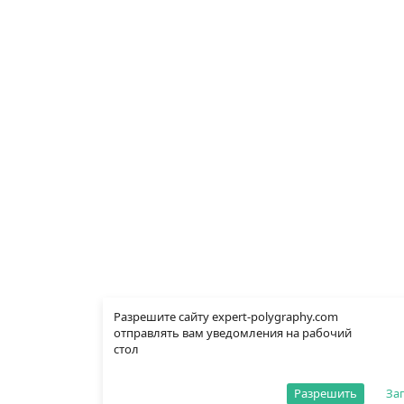
Разрешите сайту expert-polygraphy.com
отправлять вам уведомления на рабочий
стол
Разрешить
За