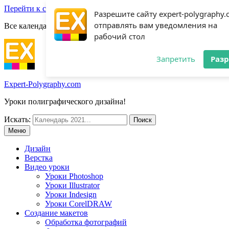
Перейти к содержимому
Разрешите сайту expert-polygraphy
отправлять вам уведомления на
Все календари 2022:
Посмотреть шаблоны!
рабочий стол
Запретить
Раз
Expert-Polygraphy.com
Уроки полиграфического дизайна!
Искать:
Меню
Дизайн
Верстка
Видео уроки
Уроки Photoshop
Уроки Illustrator
Уроки Indesign
Уроки CorelDRAW
Создание макетов
Обработка фотографий