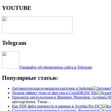
YOUTUBE
Telegram
Узнавайте об обновлении сайта в Telegram
Популярные статьи:
Автоматическая нумерация карточек в Indesign
Делаем эффект тени от фигуры в CorelDRAW X6
Просмотр цветоделения в Illustrator, Photoshop, Acrobat
цветоделения. Такая…
Как PDF файл перевести в кривые в Acrobat Pro DC?
Создание макетов визитных карточек. Видеоуроки