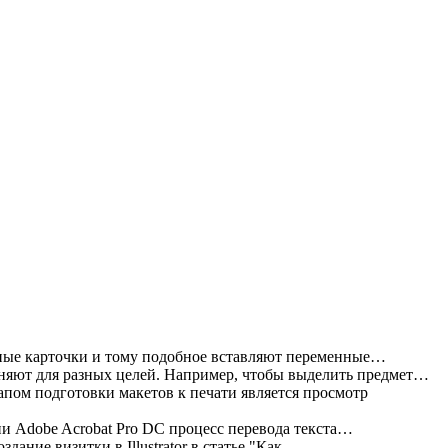
ные карточки и тому подобное вставляют переменные…
яют для разных целей. Например, чтобы выделить предмет…
пом подготовки макетов к печати является просмотр
и Adobe Acrobat Pro DC процесс перевода текста…
дание визитки в Illustrator в статье "Как…