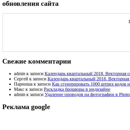
обновления сайта
Свежие комментарии
admin
к записи
Календарь квартальный 2018. Векторная с
Сергей
к записи
Календарь квартальный 2018. Векторная 
Парниша
к записи
Как сгенерировать 1000 штрих кодов н
Макс
к записи
Раскладка брошюры в индизайне
admin
к записи
Удаление проводов на фотографии в Photo
Реклама google