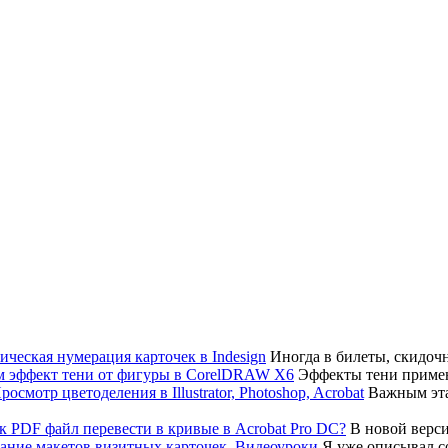
Иногда в билеты, скидоч
Эффекты тени примен
Важным эта
В новой верси
Я уже описывал соз