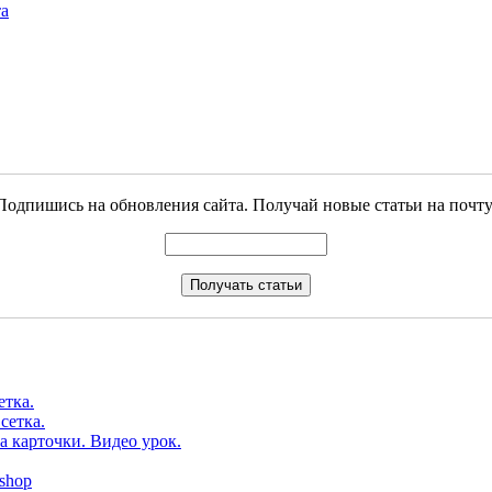
та
Подпишись на обновления сайта. Получай новые статьи на почту
етка.
сетка.
а карточки. Видео урок.
shop