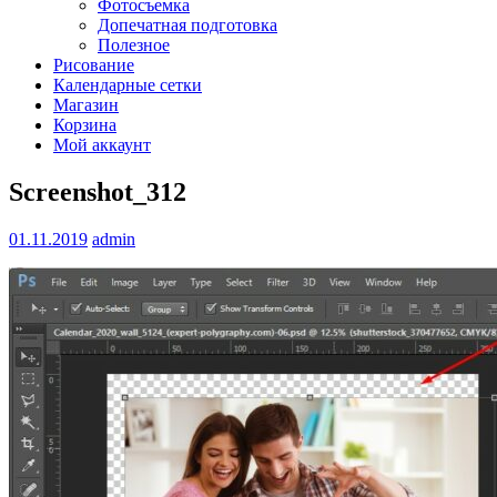
Фотосъемка
Допечатная подготовка
Полезное
Рисование
Календарные сетки
Магазин
Корзина
Мой аккаунт
Screenshot_312
01.11.2019
admin