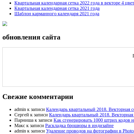
Квартальная календарная сетка 2022 года в векторе 4 цве
Квартальная календарная сетка 2021 года
Шаблон карманного календаря 2021 года
обновления сайта
Свежие комментарии
admin
к записи
Календарь квартальный 2018. Векторная с
Сергей
к записи
Календарь квартальный 2018. Векторная 
Парниша
к записи
Как сгенерировать 1000 штрих кодов н
Макс
к записи
Раскладка брошюры в индизайне
admin
к записи
Удаление проводов на фотографии в Photo