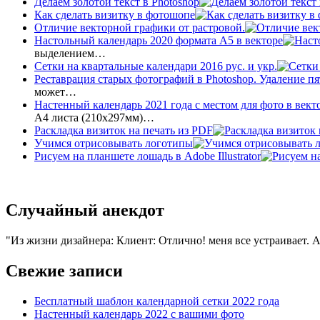
Делаем золотой текст в Photoshop
Как сделать визитку в фотошопе
Отличие векторной графики от растровой.
Настольный календарь 2020 формата А5 в векторе
выделением…
Сетки на квартальные календари 2016 рус. и укр.
Реставрация старых фотографий в Photoshop. Удаление пя
может…
Настенный календарь 2021 года с местом для фото в вект
А4 листа (210х297мм)…
Раскладка визиток на печать из PDF
Учимся отрисовывать логотипы
Рисуем на планшете лошадь в Adobe Illustrator
Случайный анекдот
Из жизни дизайнера: Клиент: Отлично! меня все устраивает. 
Свежие записи
Бесплатный шаблон календарной сетки 2022 года
Настенный календарь 2022 с вашими фото