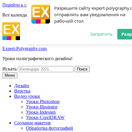
Перейти к содержимому
Разрешите сайту expert-polygraphy
отправлять вам уведомления на
Все календари 2022:
Посмотреть шаблоны!
рабочий стол
Запретить
Раз
Expert-Polygraphy.com
Уроки полиграфического дизайна!
Искать:
Меню
Дизайн
Верстка
Видео уроки
Уроки Photoshop
Уроки Illustrator
Уроки Indesign
Уроки CorelDRAW
Создание макетов
Обработка фотографий