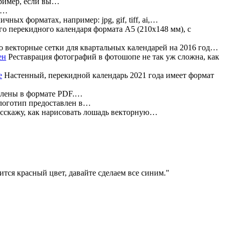
пример, если вы…
в…
ных форматах, например: jpg, gif, tiff, ai,…
о перекидного календаря формата А5 (210х148 мм), с
 векторные сетки для квартальных календарей на 2016 год…
Реставрация фотографий в фотошопе не так уж сложна, как
Настенный, перекидной календарь 2021 года имеет формат
влены в формате PDF.…
 логотип предоставлен в…
асскажу, как нарисовать лошадь векторную…
тся красный цвет, давайте сделаем все синим.