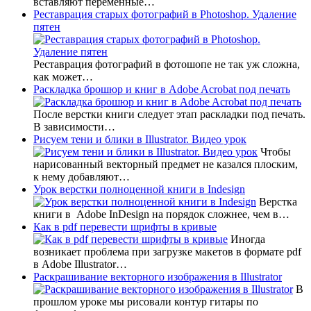
вставляют переменные…
Реставрация старых фотографий в Photoshop. Удаление
пятен
Реставрация фотографий в фотошопе не так уж сложна,
как может…
Раскладка брошюр и книг в Adobe Acrobat под печать
После верстки книги следует этап раскладки под печать.
В зависимости…
Рисуем тени и блики в Illustrator. Видео урок
Чтобы
нарисованный векторный предмет не казался плоским,
к нему добавляют…
Урок верстки полноценной книги в Indesign
Верстка
книги в Adobe InDesign на порядок сложнее, чем в…
Как в pdf перевести шрифты в кривые
Иногда
возникает проблема при загрузке макетов в формате pdf
в Adobe Illustrator…
Раскрашивание векторного изображения в Illustrator
В
прошлом уроке мы рисовали контур гитары по