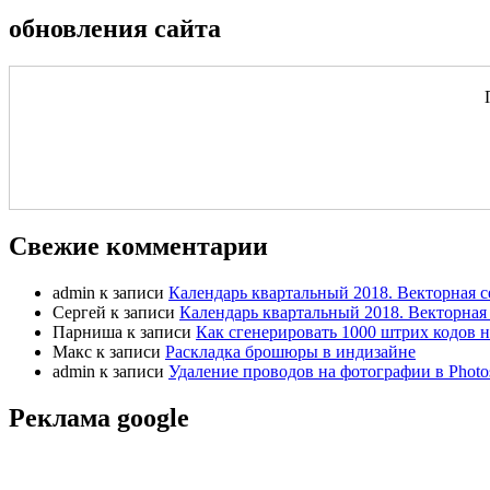
обновления сайта
Свежие комментарии
admin
к записи
Календарь квартальный 2018. Векторная с
Сергей
к записи
Календарь квартальный 2018. Векторная 
Парниша
к записи
Как сгенерировать 1000 штрих кодов н
Макс
к записи
Раскладка брошюры в индизайне
admin
к записи
Удаление проводов на фотографии в Photo
Реклама google