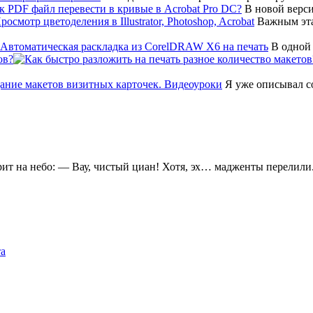
В новой верси
Важным эта
В одной 
ов?
Я уже описывал соз
ит на небо: — Вау, чистый циан! Хотя, эх… мадженты перелили
та