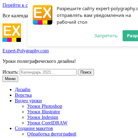
Перейти к содержимому
Разрешите сайту expert-polygraphy
отправлять вам уведомления на
Все календари 2022:
Посмотреть шаблоны!
рабочий стол
Запретить
Раз
Expert-Polygraphy.com
Уроки полиграфического дизайна!
Искать:
Меню
Дизайн
Верстка
Видео уроки
Уроки Photoshop
Уроки Illustrator
Уроки Indesign
Уроки CorelDRAW
Создание макетов
Обработка фотографий