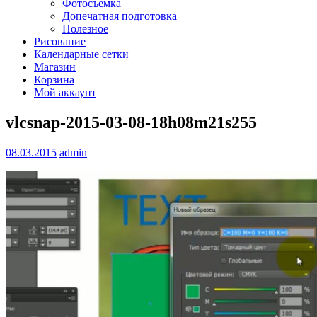
Фотосъемка
Допечатная подготовка
Полезное
Рисование
Календарные сетки
Магазин
Корзина
Мой аккаунт
vlcsnap-2015-03-08-18h08m21s255
08.03.2015
admin