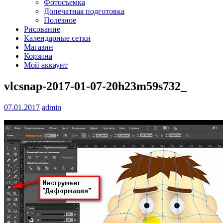
Фотосъемка
Допечатная подготовка
Полезное
Рисование
Календарные сетки
Магазин
Корзина
Мой аккаунт
vlcsnap-2017-01-07-20h23m59s732_
07.01.2017
admin